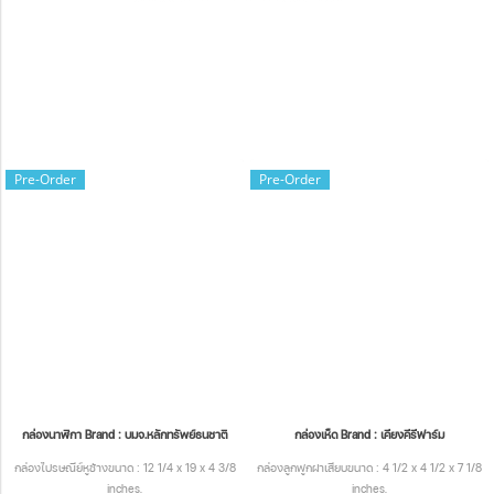
Pre-Order
Pre-Order
กล่องนาฬิกา Brand : บมจ.หลักทรัพย์ธนชาติ
กล่องเห็ด Brand : เคียงคีรีฟาร์ม
กล่องไปรษณีย์หูช้างขนาด : 12 1/4 x 19 x 4 3/8
กล่องลูกฟูกฝาเสียบขนาด : 4 1/2 x 4 1/2 x 7 1/8
inches.
inches.