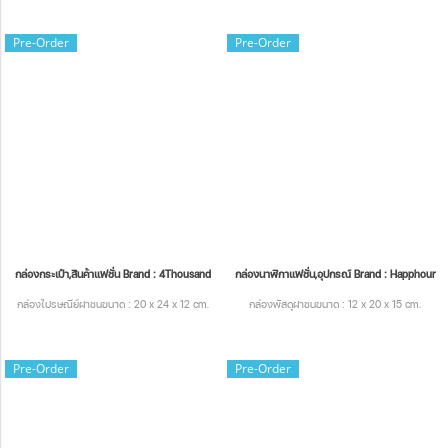
Pre-Order
Pre-Order
กล่องกระเป๋า,สินค้าแฟชั่น Brand : 4Thousand
กล่องนาฬิกาแฟชั่น,อุปกรณ์ Brand : Happhour
กล่องไปรษณีย์ฝาชนขนาด : 20 x 24 x 12 cm.
กล่องพัสดุฝาชนขนาด : 12 x 20 x 15 cm.
Pre-Order
Pre-Order