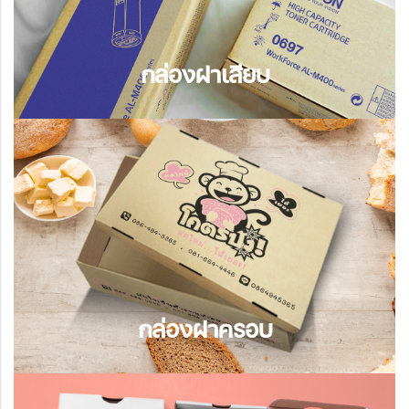
สก๊อตเทป
กล่องฝาเสียบ
รูปแบบกล่องมีความพรีเมี่ยม เหมาะแก่การทำ
เป็นกล่องของขวัญ เพื่อมอบความประทับใจให้
ผู้รับ
กล่องฝาครอบ