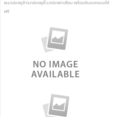
ชน,กล่องหูช้าง,กล่องหูหิ้ว,กล่องฝาเสียบ พร้อมรับออกแบบให้
ฟรี