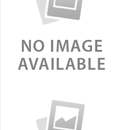
ขนส่งให้ฟรี เขตกรุงเทพฯและ
ปริมณฑล