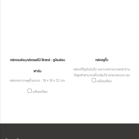
กล่องเมล่อน,กล่องผลไม้ Brand : ภูมิเมล่อน
กล่องหูหิ้ว
กล่องที่มีหูจับในตัว เหมาะแก่การขายหน้าร้าน
ฟาร์ม
ให้ลูกค้าสามารถหิ้วกลับได้ พกพาสะดวก ลด
กล่องกระดาษหูหิ้วขนาด : 19 x 19 x 22 cm.
การใช้ถุงพลาสติก ลดโลกร้อน
เปรียบเทียบ
เปรียบเทียบ