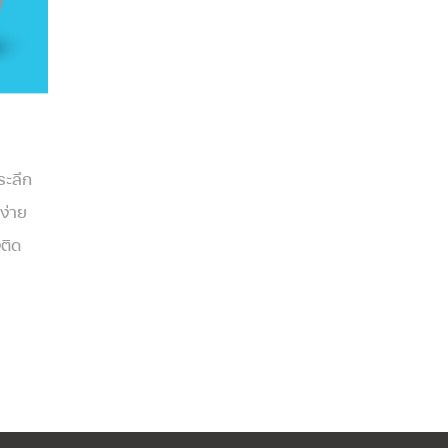
ระลึก
ง่าย
งติด