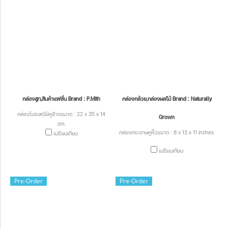
กล่องสูท,สินค้าแฟชั่น Brand : P.Mith
กล่องกล้วย,กล่องผลไม้ Brand : Naturally
กล่องไปรษณีย์หูช้างขนาด : 22 x 35 x 14
Grown
cm.
กล่องกระดาษหูหิ้วขนาด : 8 x 13 x 11 inches.
เปรียบเทียบ
เปรียบเทียบ
Pre-Order
Pre-Order