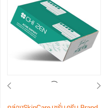
กล่องSkinCare,เซรั่ม,ครีม Brand