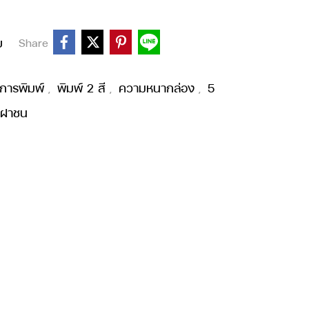
บ
Share
การพิมพ์
พิมพ์ 2 สี
ความหนากล่อง
5
,
,
,
งฝาชน