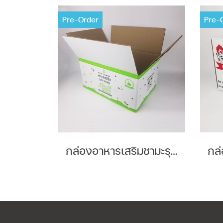
Pre-Order
Pre-
กล่องอาหารเสริมชามะรุม Brand : Genherb