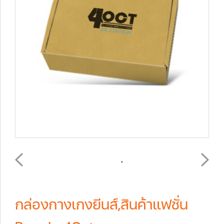
กล่องกางเกงยีนส์,สินค้าแฟชั่น