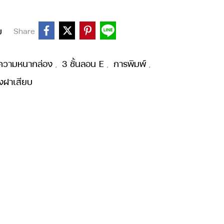
บ
Share
ความหนากล่อง
3 ชั้นลอน E
การพิมพ์
,
,
,
งฝาเสียบ