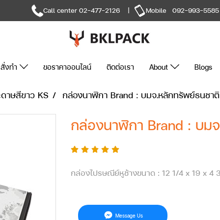
Call center
02-477-2126
|
Mobile
092-993-5585
สั่งทำ
ขอราคาออนไลน์
ติดต่อเรา
About
Blogs
ะดาษสีขาว KS
กล่องนาฬิกา Brand : บมจ.หลักทรัพย์ธนชาติ
กล่องนาฬิกา Brand : บมจ
กล่องไปรษณีย์หูช้างขนาด : 12 1/4 x 19 x 4 
Message Us