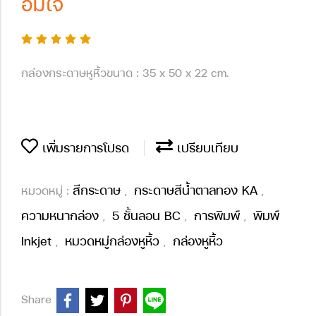
อิ่มใจ
กล่องกระดาษหูหิ้วขนาด : 35 x 50 x 22 cm.
เพิ่มรายการโปรด
เปรียบเทียบ
สีกระดาษ
กระดาษสีน้ำตาลทอง KA
หมวดหมู่ :
,
,
ความหนากล่อง
5 ชั้นลอน BC
การพิมพ์
พิมพ์
,
,
,
Inkjet
หมวดหมู่กล่องหูหิ้ว
กล่องหูหิ้ว
,
,
Share