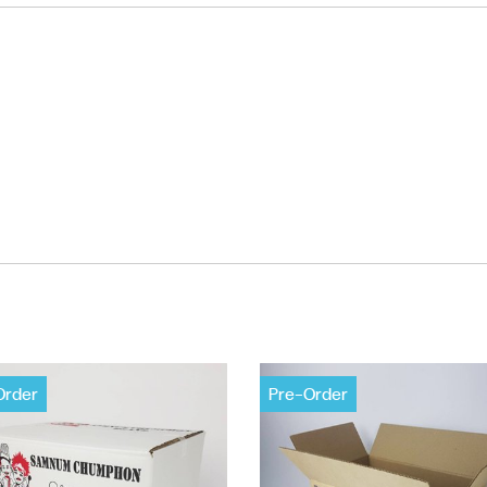
Order
Pre-Order